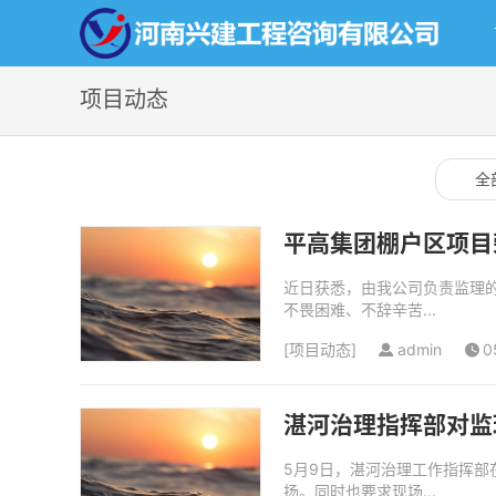
项目动态
全
平高集团棚户区项目
近日获悉，由我公司负责监理
不畏困难、不辞辛苦...
[
项目动态
]
admin
0
湛河治理指挥部对监
5月9日，湛河治理工作指挥
扬。同时也要求现场...