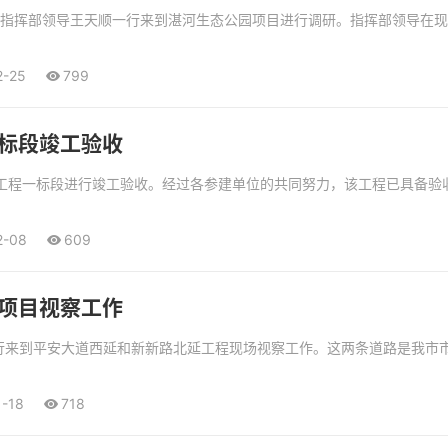
工程指挥部领导王天顺一行来到湛河生态公园项目进行调研。指挥部领导在
2-25
799
标段竣工验收
延工程一标段进行竣工验收。经过各参建单位的共同努力，该工程已具备
2-08
609
项目视察工作
一行来到平安大道西延和新新路北延工程现场视察工作。这两条道路是我市
1-18
718