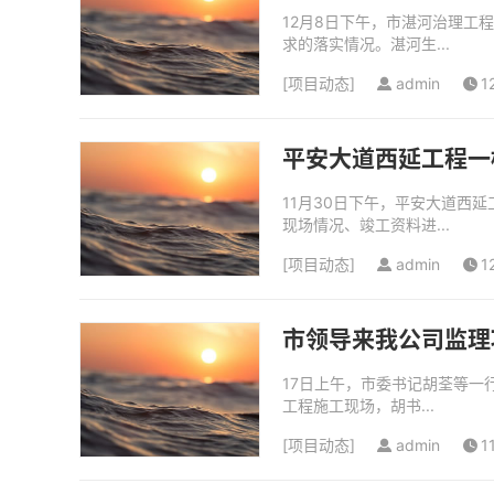
12月8日下午，市湛河治理
求的落实情况。湛河生...
[
项目动态
]
admin
1
平安大道西延工程一
11月30日下午，平安大道西
现场情况、竣工资料进...
[
项目动态
]
admin
1
市领导来我公司监理
17日上午，市委书记胡荃等
工程施工现场，胡书...
[
项目动态
]
admin
1