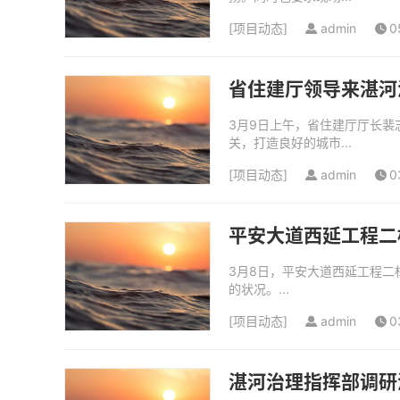
[
项目动态
]
admin
0
省住建厅领导来湛河
3月9日上午，省住建厅厅长
关，打造良好的城市...
[
项目动态
]
admin
0
平安大道西延工程二
3月8日，平安大道西延工程
的状况。...
[
项目动态
]
admin
0
湛河治理指挥部调研