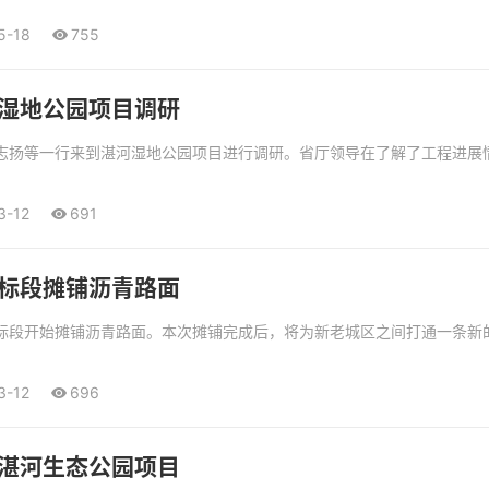
5-18
755
湿地公园项目调研
裴志扬等一行来到湛河湿地公园项目进行调研。省厅领导在了解了工程进展
3-12
691
标段摊铺沥青路面
二标段开始摊铺沥青路面。本次摊铺完成后，将为新老城区之间打通一条新
3-12
696
湛河生态公园项目