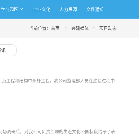
企业文化
人力资源
文件通知
学习园区
当前位置：
首页
兴建媒体
项目动态


资讯
示范工程和结构中州杯工程。我公司监理部人员在建设过程中
现场调研后，对我公司负责监理的生态文化公园标段给予了表