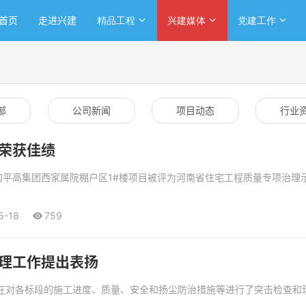
首页
走进兴建
精品工程
兴建媒体
党建工作
部
公司新闻
项目动态
行业
荣获佳绩
的平高集团西家属院棚户区1#楼项目被评为河南省住宅工程质量专项治理
5-18
759
理工作提出表扬
部在对各标段的施工进度、质量、安全和扬尘防治措施等进行了突击检查和