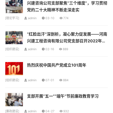
兴建咨询公司支部聚焦“三个维度”，学习贯彻
党的二十大精神不断走深走实
[
理论学习
]
admin
03-10
774
“红脸出汗”深剖析，凝心聚力促发展——河南
兴建工程咨询有限公司党支部召开2022年度
组织生活会和民主评议党员会议
[
组织建设
]
admin
02-16
889
热烈庆祝中国共产党成立101周年
[
组织建设
]
admin
07-01
884
支部开展“五一”“端午”节前廉政教育学习
[
廉政建设
]
admin
04-27
932