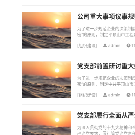
公司重大事项议事规
为了进一步规范企业的决策制
密”的原则，制定平顶山市工程建
[
组织建设
]
admin
1
党支部前置研讨重大
为了进一步规范企业的决策制
密”的原则，制定中共平顶山市
[
组织建设
]
admin
1
党支部履行全面从严
为深入贯彻党的十九大精神和
严治党要求，履行管党治党责