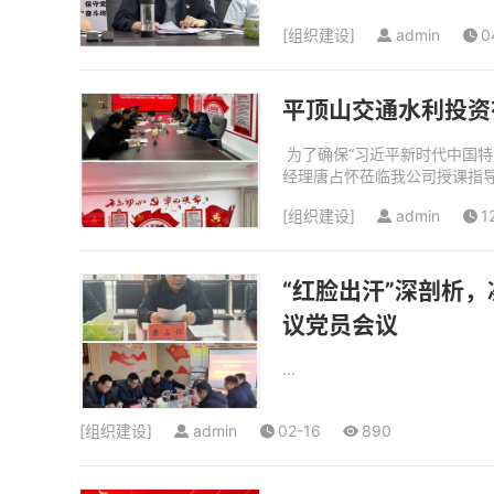
[
组织建设
]
admin
0
平顶山交通水利投资
为了确保“习近平新时代中国特
经理唐占怀莅临我公司授课指导
[
组织建设
]
admin
1
“红脸出汗”深剖析
议党员会议
...
[
组织建设
]
admin
02-16
890