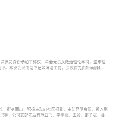
以普通党员身份参加了评议，与会党员从政治理论学习，坚定理
。本次会议由副书记姬满刚主持。会议首先由姬满刚汇...
种困难，挺身而出，积极主动向社区报到，主动亮明身份，投入到
登记等，公司支部先后有范亚飞、李平德、王赞、邵子斌、娄