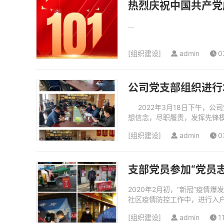
热烈庆祝中国共产党成
...
[
组织建设
]
admin
0
公司党支部组织进行
2022年3月18日下午，公
想信念，尽职履责，发挥先锋模
[
组织建设
]
admin
0
支部党员参加“党员
2020年2月初，“新冠”疫
社区疫情防控工作中，进行入
义民、郭远园、丁锴、任晓飞、
[
组织建设
]
admin
1