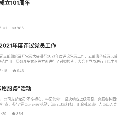
立101周年
7-01
886
2021年度评议党员工作
司党支部组织召开党员大会进行2021年度评议党员工作，支部班子成员
范作用，增强斗争意识等方面进行了对照检查，大会对党员进行了民主测评
3-18
946
志愿服务”活动
情爆发，公司支部党员“不忘初心、牢记使命”，坚决响应上级号召，克服各
户排查、参与“党员示范岗”执勤、进行卫生打扫、配合社区进行人员出入
王磊、刘朝红、马明、马嘉远、张金...
1-29
864